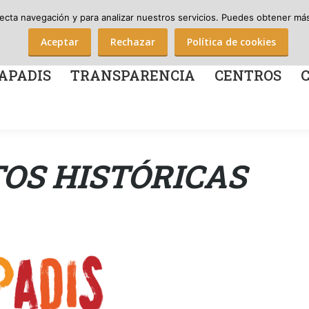
Nº Soci@s Apadis: 712
¡Házte soci@ de Apadis!
¡Haz una donación!
recta navegación y para analizar nuestros servicios. Puedes obtener más 
TRANSPARENCIA
CENTROS
COLABOR
Aceptar
Rechazar
Política de cookies
APADIS
TRANSPARENCIA
CENTROS
TOS HISTÓRICAS