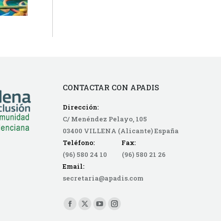
CONTACTAR CON APADIS
Dirección:
C/ Menéndez Pelayo, 105
03400 VILLENA (Alicante) España
Teléfono: Fax:
(96) 580 24 10 (96) 580 21 26
Email:
secretaria@apadis.com
Find us on:
Facebook
X
YouTube
Instagram