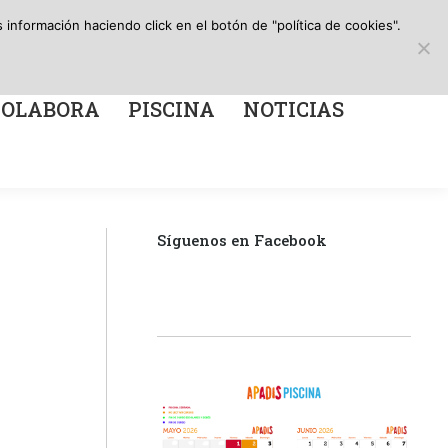
Search:
Canal de información
Facebook
X
Instagr
YouT
información haciendo click en el botón de "política de cookies".
A
PISCINA
NOTICIAS
page
page
page
page
opens
opens
opens
open
in
in
in
in
COLABORA
PISCINA
NOTICIAS
new
new
new
new
window
window
window
win
Síguenos en Facebook