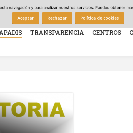
Nº Soci@s Apadis: 712
¡Házte soci@ de Apadis!
¡Haz una donación!
recta navegación y para analizar nuestros servicios. Puedes obtener más 
TRANSPARENCIA
CENTROS
COLABOR
Aceptar
Rechazar
Política de cookies
APADIS
TRANSPARENCIA
CENTROS