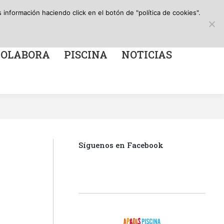
Search:
Canal de información
Facebook
X
Instagr
YouT
información haciendo click en el botón de "política de cookies".
A
PISCINA
NOTICIAS
page
page
page
page
opens
opens
opens
open
in
in
in
in
COLABORA
PISCINA
NOTICIAS
new
new
new
new
window
window
window
win
Síguenos en Facebook