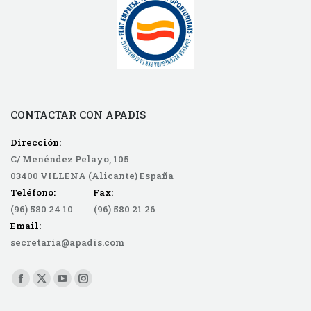
CONTACTAR CON APADIS
Dirección:
C/ Menéndez Pelayo, 105
03400 VILLENA (Alicante) España
Teléfono: Fax:
(96) 580 24 10 (96) 580 21 26
Email:
secretaria@apadis.com
Find us on:
Facebook
X
YouTube
Instagram
page
page
page
page