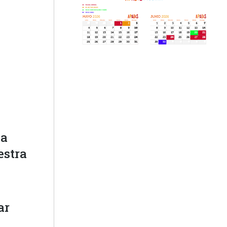
la
estra
ar