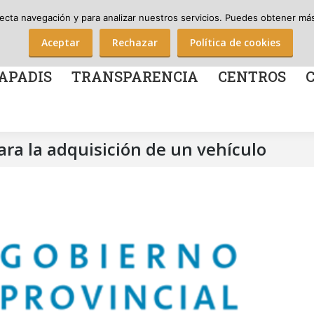
Nº Soci@s Apadis: 712
¡Házte soci@ de Apadis!
¡Haz una donación!
recta navegación y para analizar nuestros servicios. Puedes obtener más 
TRANSPARENCIA
CENTROS
COLABOR
Aceptar
Rechazar
Política de cookies
APADIS
TRANSPARENCIA
CENTROS
ra la adquisición de un vehículo