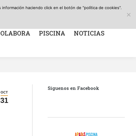
Search:
Canal de información
Facebook
X
Instagr
YouT
información haciendo click en el botón de "política de cookies".
A
PISCINA
NOTICIAS
page
page
page
page
opens
opens
opens
open
in
in
in
in
COLABORA
PISCINA
NOTICIAS
new
new
new
new
window
window
window
win
Síguenos en Facebook
OCT
31