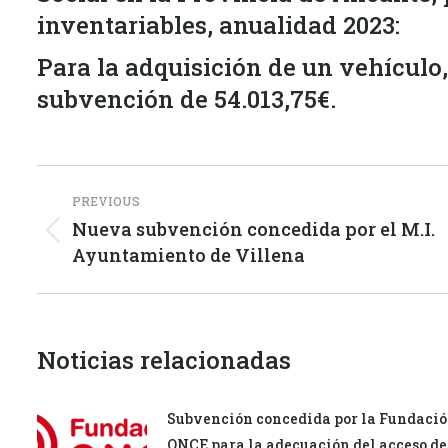
inventariables, anualidad 2023:
Para la adquisición de un vehículo
subvención de 54.013,75€.
Post
PREVIOUS
navigation
Nueva subvención concedida por el M.I.
Previous
Ayuntamiento de Villena
post:
Noticias relacionadas
Subvención concedida por la Fundaci
ONCE para la adecuación del acceso de