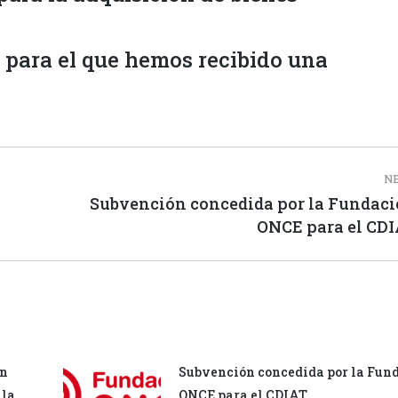
, para el que hemos recibido una
N
Subvención concedida por la Fundac
Next
ONCE para el CD
post:
ón
Subvención concedida por la Fun
 la
ONCE para el CDIAT