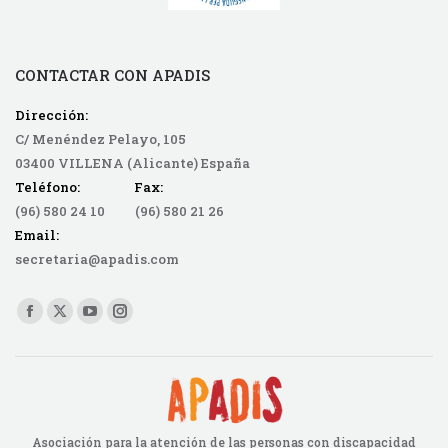
CONTACTAR CON APADIS
Dirección:
C/ Menéndez Pelayo, 105
03400 VILLENA (Alicante) España
Teléfono: Fax:
(96) 580 24 10 (96) 580 21 26
Email:
secretaria@apadis.com
Find us on:
Facebook
X
YouTube
Instagram
page
page
page
page
opens
opens
opens
opens
in
in
in
in
new
new
new
new
Asociación para la atención de las personas con discapacidad