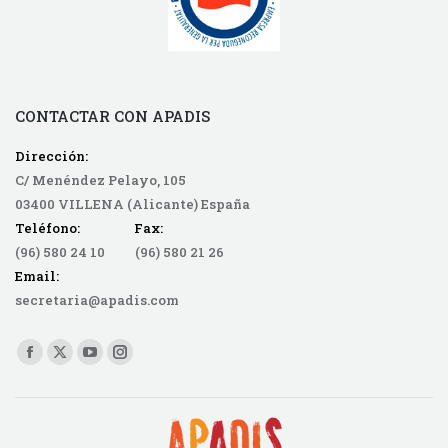
CONTACTAR CON APADIS
Dirección:
C/ Menéndez Pelayo, 105
03400 VILLENA (Alicante) España
Teléfono: Fax:
(96) 580 24 10 (96) 580 21 26
Email:
secretaria@apadis.com
Find us on:
Facebook
X
YouTube
Instagram
page
page
page
page
opens
opens
opens
opens
in
in
in
in