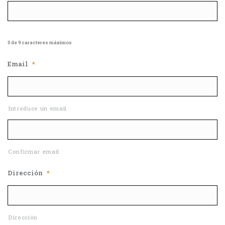
0 de 9 caracteres máximos
Email
*
Introduce un email
Confirmar email
Dirección
*
Dirección