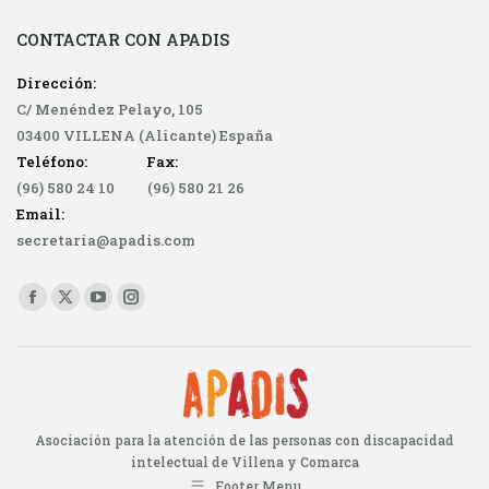
CONTACTAR CON APADIS
Dirección:
C/ Menéndez Pelayo, 105
03400 VILLENA (Alicante) España
Teléfono: Fax:
(96) 580 24 10 (96) 580 21 26
Email:
secretaria@apadis.com
Find us on:
Facebook
X
YouTube
Instagram
page
page
page
page
opens
opens
opens
opens
in
in
in
in
new
new
new
new
Asociación para la atención de las personas con discapacidad
window
window
window
window
intelectual de Villena y Comarca
Footer Menu