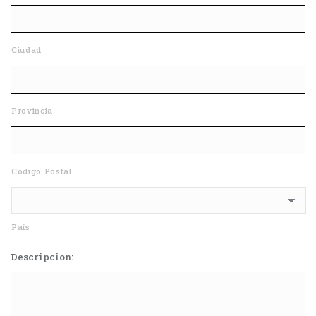
Ciudad
Provincia
Código Postal
País
Descripcion: