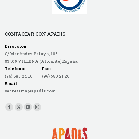
CONTACTAR CON APADIS
Dirección:
C/ Menéndez Pelayo, 105
03400 VILLENA (Alicante) España
Teléfono: Fax:
(96) 580 24 10 (96) 580 21 26
Email:
secretaria@apadis.com
Find us on:
Facebook
X
YouTube
Instagram
page
page
page
page
opens
opens
opens
opens
in
in
in
in