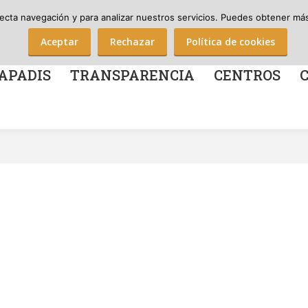
Nº Soci@s Apadis: 712
¡Házte soci@ de Apadis!
¡Haz una donación!
recta navegación y para analizar nuestros servicios. Puedes obtener más 
TRANSPARENCIA
CENTROS
COLABOR
Aceptar
Rechazar
Política de cookies
APADIS
TRANSPARENCIA
CENTROS