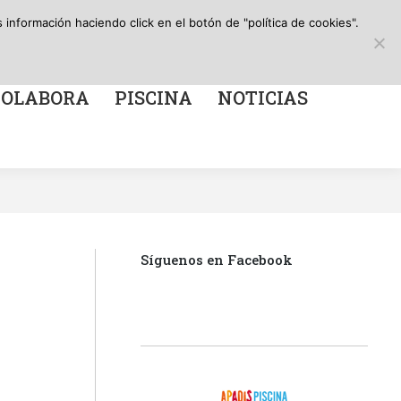
Search:
Canal de información
Facebook
X
Instagr
YouT
información haciendo click en el botón de "política de cookies".
A
PISCINA
NOTICIAS
page
page
page
page
opens
opens
opens
open
in
in
in
in
COLABORA
PISCINA
NOTICIAS
new
new
new
new
window
window
window
win
Síguenos en Facebook