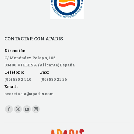
CONTACTAR CON APADIS
Dirección:
C/ Menéndez Pelayo, 105
03400 VILLENA (Alicante) España
Teléfono: Fax:
(96) 580 24 10 (96) 580 21 26
Email:
secretaria@apadis.com
Find us on:
Facebook
X
YouTube
Instagram
page
page
page
page
opens
opens
opens
opens