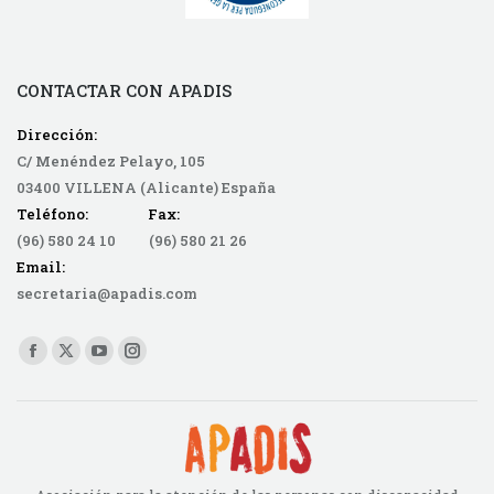
CONTACTAR CON APADIS
Dirección:
C/ Menéndez Pelayo, 105
03400 VILLENA (Alicante) España
Teléfono: Fax:
(96) 580 24 10 (96) 580 21 26
Email:
secretaria@apadis.com
Find us on:
Facebook
X
YouTube
Instagram
page
page
page
page
opens
opens
opens
opens
in
in
in
in
new
new
new
new